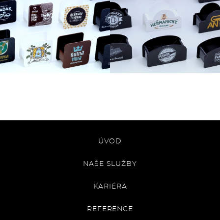
ÚVOD
NAŠE SLUŽBY
KARIÉRA
REFERENCE