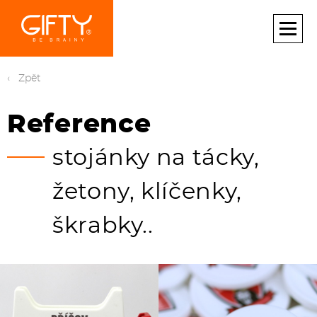
Zobrazit
STOJÁNKY NA TÁCKY, ŽETONY, KLÍČENKY, ŠKRABKY ...
Zpět
Reference
stojánky na tácky,
žetony, klíčenky,
škrabky..