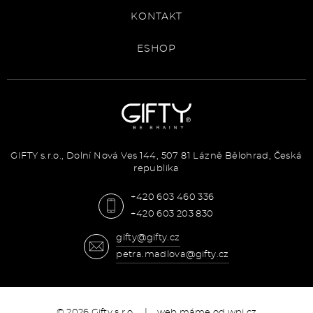
KONTAKT
ESHOP
GIFTY s.r.o., Dolní Nová Ves 144, 507 81 Lázně Bělohrad, Česká
republika
+420 603 460 336
+420 603 203 830
gifty@gifty.cz
petra.madlova@gifty.cz
© 2026 Gifty s.r.o. | web máme od
wpj.cz